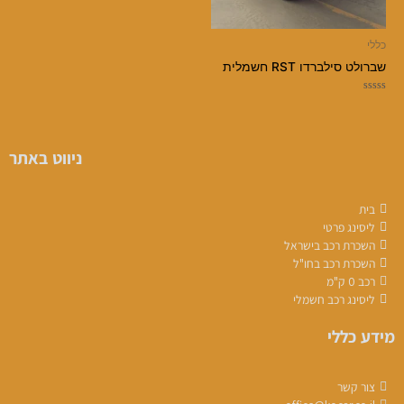
כללי
שברולט סילברדו RST חשמלית
דורג
0
מתוך
5
ניווט באתר
בית
ליסינג פרטי
השכרת רכב בישראל
השכרת רכב בחו"ל
רכב 0 ק"מ
ליסינג רכב חשמלי
מידע כללי
צור קשר