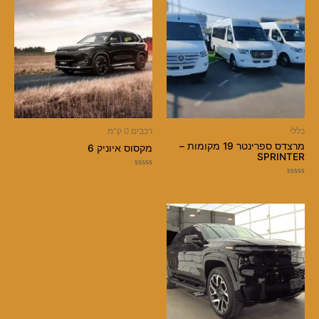
כללי
רכבים 0 ק"מ
מרצדס ספרינטר 19 מקומות –
מקסוס איוניק 6
SPRINTER
דורג
0
דורג
מתוך
0
5
מתוך
5