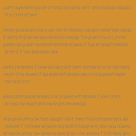
הקבוצה הנמוכה ביותר לרוב מדובר ברכבים ידניים כגון :סיטרואן ברלינגו,
דאצי’ה לודג’י וכד’.
קבוצה מעל שזאת הקבוצה הפופולרית יותר אנו נראה רכבים סגנון האופל
זפירה, רנו גרנד סניק וכד’ קבוצת רכבים זאת נקראת גם 5+2 כלומר 5
מקומות למבוגרים ועוד 2 מושבים שיכולים לפתוח על חשבון תא המטען
אשר מתאימים יותר ל 2 ילדים.
בשתי סוגי הרכבים שציינתי חשוב להבין שברגע שאנו 7 נוסעים אין כמעט
מקום למטען ובמידה ואנו נוסעים למרחקים עם 7 נוסעים עדיף לבחור
רכב גדול יותר.
במידה ואנו 7 נוסעים ללא מטען רב או 5 נוסעים שמעוניינים במטען
ובנוחות אלו רכבים שיכולים לענות על הצרכים.
סוג נוסף שמבחינת גודל מאוד דומה לקבוצה מעל אך בחלק מהקבוצות
נחשבת גבוה יותר, היא קבוצת ה SUV כמו מיצובישי אוטלנדר 7 מקומות ,
ניסן XTRAIL ל 7 נוסעים. אלו רכבים מעט מרווחים יותר בחלק מהחברות